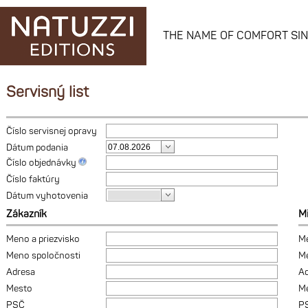
THE NAME OF COMFORT SIN
Servisný list
Číslo servisnej opravy
Dátum podania
Číslo objednávky
Číslo faktúry
Dátum vyhotovenia
Zákazník
Mi
Meno a priezvisko
Me
Meno spoločnosti
Me
Adresa
Ad
Mesto
M
PSČ
P